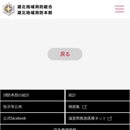
戻る
消防本部の紹介
統計
告示等公布
例規集
公式facebook
滋賀県救急医療ネット
庁舎整備情報