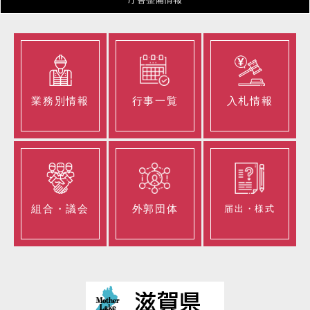
業務別情報
行事一覧
入札情報
組合・議会
外郭団体
届出・様式