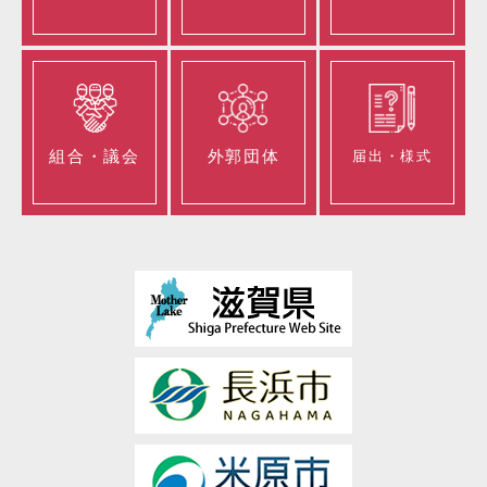
組合・議会
外郭団体
届出・様式