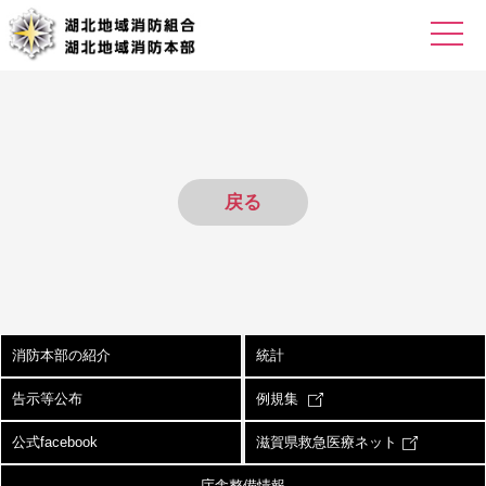
戻る
消防本部の紹介
統計
告示等公布
例規集
公式facebook
滋賀県救急医療ネット
庁舎整備情報