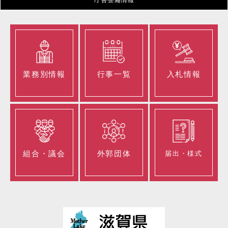
業務別情報
行事一覧
入札情報
組合・議会
外郭団体
届出・様式