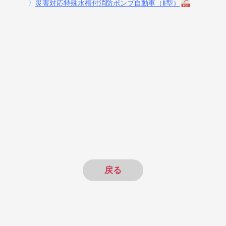
〉
災害対応特殊水槽付消防ポンプ自動車（Ⅱ型）
戻る