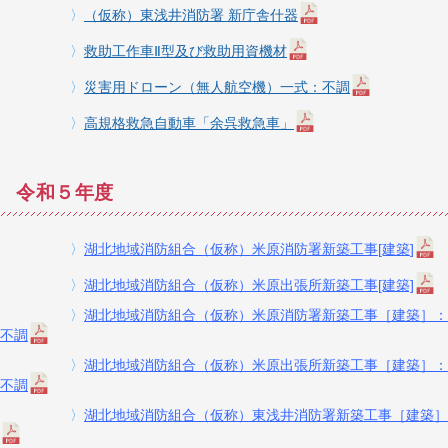
〉
（仮称）東浅井消防署 新庁舎什器
〉
救助工作車Ⅱ型及び救助用資機材
〉
災害用ドローン（無人航空機）一式：不調
〉
高規格救急自動車「余呉救急車」
令和５年度
〉
湖北地域消防組合（仮称）米原消防署新築工事[建築
]
〉
湖北地域消防組合（仮称）米原出張所新築工事[建築]
〉
湖北地域消防組合（仮称）米原消防署新築工事［建築］：
不調
〉
湖北地域消防組合（仮称）米原出張所新築工事［建築］：
不調
〉
湖北地域消防組合（仮称）東浅井消防署新築工事［建築］