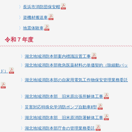
〉
長浜市消防団保安帽
〉
資機材搬送車
〉
地震体験車
令和７年度
〉
湖北地域消防本部案内標識設置工事
〉
湖北地域消防本部救急医薬材料の単価契約（除細動パッ
ド）
〉
湖北地域消防本部の自家用電気工作物保安管理業務委託
〉
湖北地域消防本部 旧米原出張所解体工事
〉
災害対応特殊化学消防ポンプ自動車Ⅱ型
〉
湖北地域消防本部 旧米原消防署解体工事
〉
湖北地域消防本部庁舎の管理業務委託