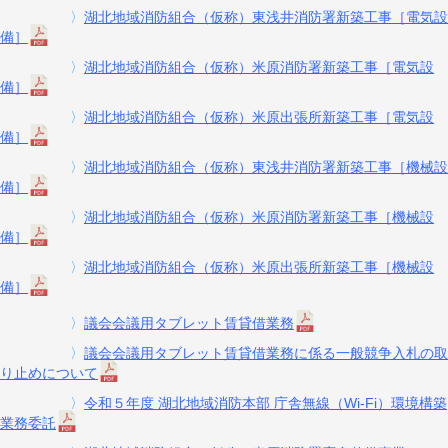
〉
湖北地域消防組合（仮称）東浅井消防署新築工事［電気設
備］
〉
湖北地域消防組合（仮称）米原消防署新築工事［電気設
備］
〉
湖北地域消防組合（仮称）米原出張所新築工事［電気設
備］
〉
湖北地域消防組合（仮称）東浅井消防署新築工事［機械設
備］
〉
湖北地域消防組合（仮称）米原消防署新築工事［機械設
備］
〉
湖北地域消防組合（仮称）米原出張所新築工事［機械設
備］
〉
議会会議用タブレット賃貸借業務
〉
議会会議用タブレット賃貸借業務に係る一般競争入札の取
り止めについて
〉
令和５年度 湖北地域消防本部 庁舎無線（Wi-Fi）環境構築
業務委託