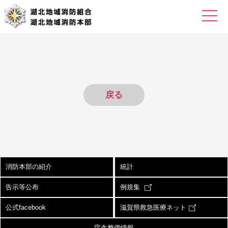
戻る
消防本部の紹介
統計
告示等公布
例規集
公式facebook
滋賀県救急医療ネット
庁舎整備情報