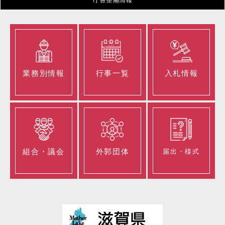
業務別情報
行事一覧
入札情報
組合・議会
外郭団体
届出・様式