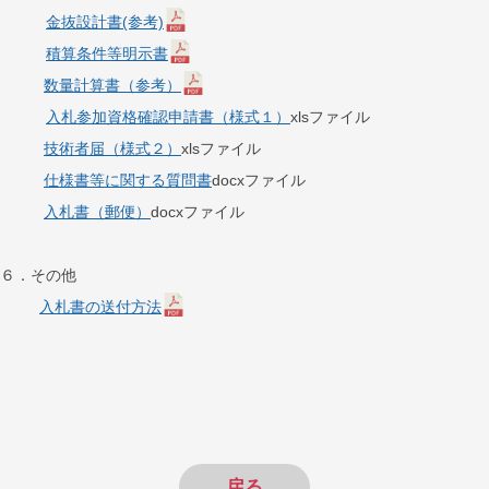
金抜設計書(参考)
積算条件等明示書
数量計算書（参考）
入札参加資格確認申請書（様式１）
xlsファイル
技術者届（様式２）
xlsファイル
仕様書等に関する質問書
docxファイル
入札書（郵便）
docxファイル
６．その他
入札書の送付方法
戻る