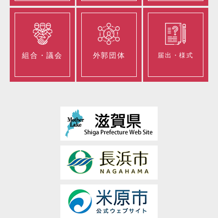
組合・議会
外郭団体
届出・様式